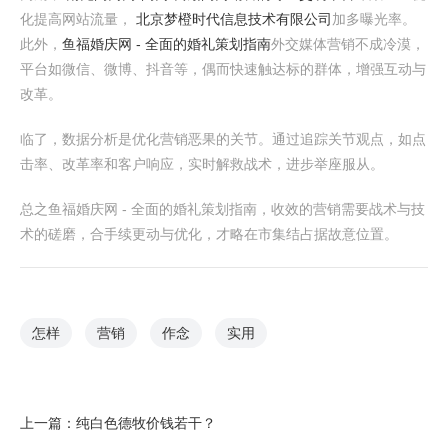
化提高网站流量，
北京梦橙时代信息技术有限公司
加多曝光率。
此外，
鱼福婚庆网 - 全面的婚礼策划指南
外交媒体营销不成冷漠，
平台如微信、微博、抖音等，偶而快速触达标的群体，增强互动与
改革。
临了，数据分析是优化营销恶果的关节。通过追踪关节观点，如点
击率、改革率和客户响应，实时解救战术，进步举座服从。
总之鱼福婚庆网 - 全面的婚礼策划指南，收效的营销需要战术与技
术的磋磨，合手续更动与优化，才略在市集结占据故意位置。
怎样
营销
作念
实用
上一篇：
纯白色德牧价钱若干？