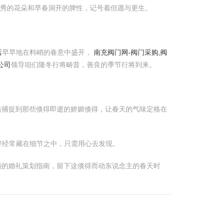
娟秀的花朵和早春洞开的脾性，记号着但愿与更生。
店
早早地在料峭的春意中盛开，
南充阀门网-阀门采购,阀
公司
领导咱们隆冬行将畴昔，善良的季节行将到来。
错捕捉到那些倏得即逝的娇媚倏得，让春天的气味定格在
好经常藏在细节之中，只需用心去发现。
面的婚礼策划指南，留下这倏得而动东说念主的春天时