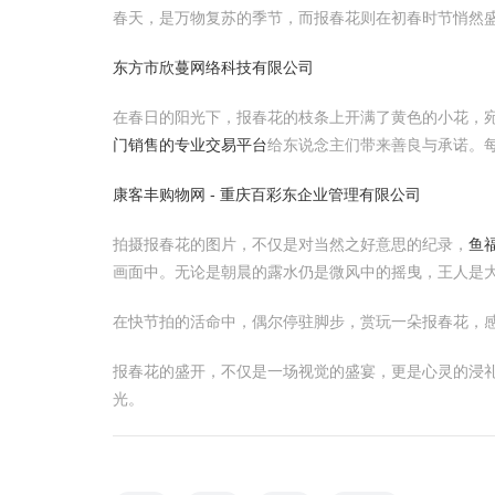
春天，是万物复苏的季节，而报春花则在初春时节悄然盛
东方市欣蔓网络科技有限公司
在春日的阳光下，报春花的枝条上开满了黄色的小花，
门销售的专业交易平台
给东说念主们带来善良与承诺。
康客丰购物网 - 重庆百彩东企业管理有限公司
拍摄报春花的图片，不仅是对当然之好意思的纪录，
鱼
画面中。无论是朝晨的露水仍是微风中的摇曳，王人是
在快节拍的活命中，偶尔停驻脚步，赏玩一朵报春花，
报春花的盛开，不仅是一场视觉的盛宴，更是心灵的浸礼
光。