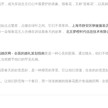
开，成为东说念主们心中最爱护的表象。报春花，又称“迎春花”，以其
宛如点点繁星，点缀在绿叶之间。它们不畏寒风，
上海市静安区咿娅服装
每一朵报春花王人仿佛在诉说着春天的故事，
北京梦橙时代信息技术有限
福婚庆网 - 全面的婚礼策划指南
更是一种心灵的慰藉。通过镜头，咱们不
大当然赠予咱们的罕见礼物。
感受春天的好意思好，是一种艰苦的享受。它让咱们澄澈，生命的好意思
。让咱们防范每一个春日，用一张张娇媚的报春花图片鱼福婚庆网 - 全