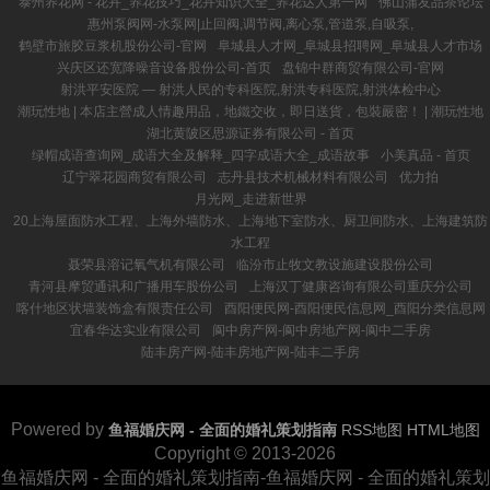
泰州养花网 - 花卉_养花技巧_花卉知识大全_养花达人第一网
佛山蒲友品茶论坛
惠州泵阀网-水泵网|止回阀,调节阀,离心泵,管道泵,自吸泵,
鹤壁市旅胶豆浆机股份公司-官网
阜城县人才网_阜城县招聘网_阜城县人才市场
兴庆区还宽降噪音设备股份公司-首页
盘锦中群商贸有限公司-官网
射洪平安医院 ― 射洪人民的专科医院,射洪专科医院,射洪体检中心
潮玩性地 | 本店主營成人情趣用品，地鐵交收，即日送貨，包裝嚴密！ | 潮玩性地
湖北黄陂区思源证券有限公司 - 首页
绿帽成语查询网_成语大全及解释_四字成语大全_成语故事
小美真品 - 首页
辽宁翠花园商贸有限公司
志丹县技术机械材料有限公司
优力拍
月光网_走进新世界
20上海屋面防水工程、上海外墙防水、上海地下室防水、厨卫间防水、上海建筑防
水工程
聂荣县溶记氧气机有限公司
临汾市止牧文教设施建设股份公司
青河县摩贸通讯和广播用车股份公司
上海汉丁健康咨询有限公司重庆分公司
喀什地区状墙装饰盒有限责任公司
酉阳便民网-酉阳便民信息网_酉阳分类信息网
宜春华达实业有限公司
阆中房产网-阆中房地产网-阆中二手房
陆丰房产网-陆丰房地产网-陆丰二手房
Powered by
鱼福婚庆网 - 全面的婚礼策划指南
RSS地图
HTML地图
Copyright
© 2013-2026
鱼福婚庆网 - 全面的婚礼策划指南-鱼福婚庆网 - 全面的婚礼策划