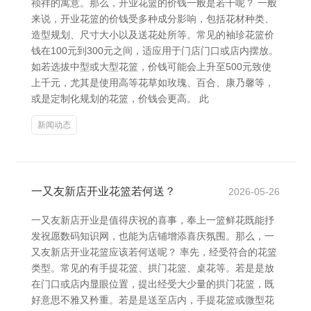
祯祥的寓意。那么，开业花篮的价钱一般是若干呢？ 一般
来说，开业花篮的价钱受多种成分影响，包括花材种类、
造型规划、尺寸大小以及送花处所等。常见的袖珍花篮价
钱在100元到300元之间，适应用于门店门口或店内摆放。
如若选拔中型或大型花篮，价钱可能会上升至500元致使
上千元，尤其是使用高等花草如玫瑰、百合、康乃馨等，
或是定制化规划的花篮，价钱会更高。 此
新闻动态
一又友新店开业花篮若何送？
2026-05-26
一又友新店开业是值得庆祝的喜事，奉上一篮鲜花既能抒
发祝愿数码知识网，也能为店铺增添喜庆氛围。那么，一
又友新店开业花篮应该若何送呢？ 率先，经受符合的花篮
类型。常见的有手提花篮、拱门花篮、桌花等。若是是放
在门口或店内显眼位置，提出经受大少量的拱门花篮，既
好意思不雅又矜重。若是是送至店内，手提花篮或微型花