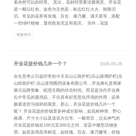
束亦然可以的经受。 其次，花材经受要淡雅寓意。开业花
篮一般以红色、金色为主色彩，标志红红火火、财路滔
滔。常见的花草有玫瑰、百合、康乃馨、满天星等，搭配
一些绿叶植物，显得愈加充足和喜庆。 另外，花篮
维修资讯
开业花篮价钱几许一个？
2026-05-25
在生意举止日益经常的今天乐山公路护栏|乐山玻璃护栏|乐
山组装护栏-乐山亚翔围挡设备有限公司，开业典礼是商家
展示品牌形象、眩惑主顾的伏击时间。而花篮当作开业典
礼中常见的遮挡品，不仅具有好意思化环境的作用，还承
载着道贺与祯祥的寓意。那么，开业花篮价钱几许一个
呢？ 开业花篮的价钱受多种成分影响，如花材种类、野心
格调、尺寸大小以及送花方位等。一般而言，过去神气的
开业花篮价钱在100元至300元之间，安妥中微型店铺使
用。如若采用高等鲜花，如玫瑰、百合、康乃馨等，价钱