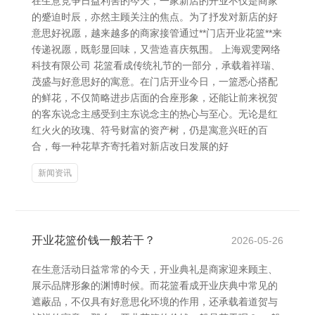
在生意竞争日益利害的今天，一家新店的开业不仅是商家
的蹙迫时辰，亦然主顾关注的焦点。为了抒发对新店的好
意思好祝愿，越来越多的商家接管通过**门店开业花篮**来
传递祝愿，既彰显回味，又营造喜庆氛围。 上海观雯网络
科技有限公司 花篮看成传统礼节的一部分，承载着祥瑞、
茂盛与好意思好的寓意。在门店开业今日，一篮悉心搭配
的鲜花，不仅简略进步店面的合座形象，还能让前来祝贺
的客东说念主感受到主东说念主的热心与至心。无论是红
红火火的玫瑰、符号财富的资产树，仍是寓意兴旺的百
合，每一种花草齐寄托着对新店改日发展的好
新闻资讯
开业花篮价钱一般若干？
2026-05-26
在生意活动日益常常的今天，开业典礼是商家迎来顾主、
展示品牌形象的渊博时候。而花篮看成开业庆典中常见的
遮蔽品，不仅具有好意思化环境的作用，还承载着道贺与