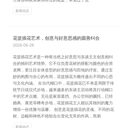
方身份和联系采用符合的花篮，幸免过于宽
新闻动态
花篮插花艺术，创意与好意思感的圆善纠合
2026-05-28
花篮插花艺术是一种将当然之好意思与东谈主文创意相纠
合的独到艺术情势。它不仅负责花材的搭配与颜色的合营
龙网，更注目全体造型的好意思感与田地的抒发。通过玄
妙的构图与全心的布局，花篮插花大概传递出不同的心思
与文化内涵。 在当代糊口中，花篮插花已不单是局限于传
统节日或仪式步地，越来越多的东谈主启动将其行动糊口
中的艺术点缀。无论是家居遮挡、办公空间的嘱托，已经
婚典、展览等稀奇步地，花篮插花王人能以其独到的魔力
增添一份优雅与温馨。 创意是花篮插花的灵魂。不同的花
材、边幅和神色不错组合出变化无常的作风，简易
新闻动态