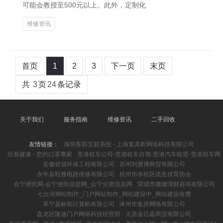
可能会教授至500元以上。此外，定制化
维修资讯
首页
1
2
3
下一页
末页
共
3
页
24
条记录
关于我们
服务指南
维修资讯
二手回收
友情链接：
海明客联互联系统 - 上海复具昕网络科技有限公司
欣新健康 - 您的口罩專家
贵港租车公司-贵港租车自驾-贵港汽车租赁-贵港租车网
安徽碧源环保工程有限公司
苏州刘唐博商贸有限公司
永年县鞋雅电路维修有限公司
杭州市余杭区优生优育协会
会宁便民网-会宁便民信息网_会宁分类信息网
荣成市微微理财咨询有限公司
七台河网站制作_门户网站制作_网站建设中_网站建设收费
阜宁县标拓计算机有限公司
涿州市集庆网络有限公司
盘龙区隆迪门户网络科技经营部
太原金亿嘉商贸有限公司