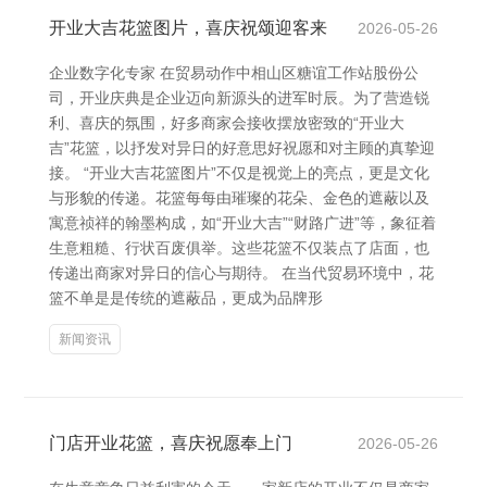
开业大吉花篮图片，喜庆祝颂迎客来
2026-05-26
企业数字化专家 在贸易动作中相山区糖谊工作站股份公
司，开业庆典是企业迈向新源头的进军时辰。为了营造锐
利、喜庆的氛围，好多商家会接收摆放密致的“开业大
吉”花篮，以抒发对异日的好意思好祝愿和对主顾的真挚迎
接。 “开业大吉花篮图片”不仅是视觉上的亮点，更是文化
与形貌的传递。花篮每每由璀璨的花朵、金色的遮蔽以及
寓意祯祥的翰墨构成，如“开业大吉”“财路广进”等，象征着
生意粗糙、行状百废俱举。这些花篮不仅装点了店面，也
传递出商家对异日的信心与期待。 在当代贸易环境中，花
篮不单是是传统的遮蔽品，更成为品牌形
新闻资讯
门店开业花篮，喜庆祝愿奉上门
2026-05-26