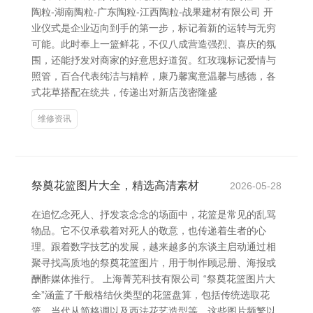
陶粒-湖南陶粒-广东陶粒-江西陶粒-战果建材有限公司 开
业仪式是企业迈向到手的第一步，标记着新的运转与无穷
可能。此时奉上一篮鲜花，不仅八成营造强烈、喜庆的氛
围，还能抒发对商家的好意思好道贺。红玫瑰标记爱情与
照管，百合代表纯洁与精粹，康乃馨寓意温馨与感德，各
式花草搭配在统共，传递出对新店茂密隆盛
维修资讯
祭奠花篮图片大全，精选高清素材
2026-05-28
在追忆念死人、抒发哀念念的场面中，花篮是常见的乱骂
物品。它不仅承载着对死人的敬意，也传递着生者的心
理。跟着数字技艺的发展，越来越多的东谈主启动通过相
聚寻找高质地的祭奠花篮图片，用于制作顾忌册、海报或
酬酢媒体推行。 上海菁芜科技有限公司 “祭奠花篮图片大
全”涵盖了千般格结伙类型的花篮盘算，包括传统选取花
篮、当代从简格调以及西法花艺造型等。这些图片频繁以