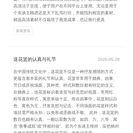
高清法子呈现，便于用户在不同平台上使用。无论是用于
个东谈主顾虑还是天下乱骂行径，齐能找到相宜的素材。
精选高清素材不仅栽培了视觉成果，也让推行更具
新闻资讯
送花篮的认真与礼节
2026-05-28
在中国传统文化中，送花篮不仅是一种抒发感情的方式，
更蕴含着丰富的礼节和认真。花篮常常用于婚典、凶事、
节日或庆祝场面，其种类、样式和数目都有特定的含义。
在婚典上，送花篮标识着道贺与好意思好祝愿，常用红、
粉等喜庆样式，寓意幸福十足。而在凶事中，花篮则以白
色、黄色为主，抒发哀想与记念。不同场面的花篮样式和
项目需严格永别，以免形成歪曲或不敬。 此外，送花篮的
数目也颇有认真。一般以双数为宜，如四、六、八等，寓
意“善事成双”或“拜相封侯”。若为个东谈主维持，应把柄对