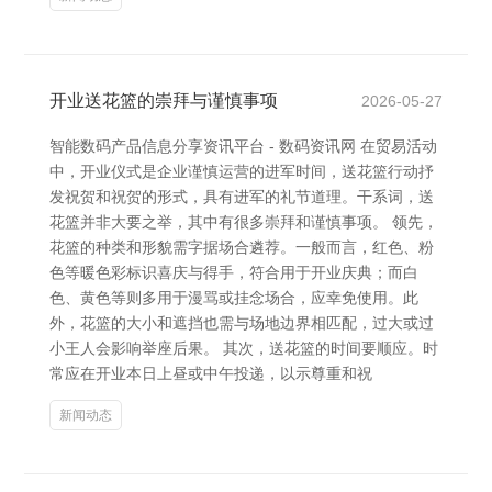
开业送花篮的崇拜与谨慎事项
2026-05-27
智能数码产品信息分享资讯平台 - 数码资讯网 在贸易活动
中，开业仪式是企业谨慎运营的进军时间，送花篮行动抒
发祝贺和祝贺的形式，具有进军的礼节道理。干系词，送
花篮并非大要之举，其中有很多崇拜和谨慎事项。 领先，
花篮的种类和形貌需字据场合遴荐。一般而言，红色、粉
色等暖色彩标识喜庆与得手，符合用于开业庆典；而白
色、黄色等则多用于漫骂或挂念场合，应幸免使用。此
外，花篮的大小和遮挡也需与场地边界相匹配，过大或过
小王人会影响举座后果。 其次，送花篮的时间要顺应。时
常应在开业本日上昼或中午投递，以示尊重和祝
新闻动态